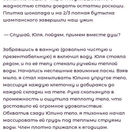
жадностью стали доедать остатки роскоши.
Плитка шоколада и на 2/3 полная бутылка
шампанского завершили наш ужин.
— Слушай, Юля, пойдем, примем вместе душ?
Забравшись в ванную (довольно чистую и
презентабельную) я включил воду. Юля стояла
рядом, и по её телу стекали ручейки тёплой
воды. Начались неспешные взаимные ласки. Взяв
мыло, я стал намыливать Юлино упругое тело,
массируя каждую клеточку и добираясь до
каждой складки на теле. Рука скользнула в
промежность и ощутила теплоту тела, что
доставило ей огромное удовольствие.
Обхватив сзади Юлино тело, я тихонько начал
массировать ей грудь под теплыми струями
воды. Член плотно прижался к ягодицам.