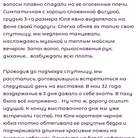
волосы плавно спадали на её оголенные плечи.
Симпатичная с хорошо сложенной фигурой,
грудью 3-го размера Юля явно выделялась на
фоне своей подруги. Слегка обняв за талию свою
спутницу, мы медленно танцевали,
наслаждаясь музыкой и теплым майским
вечером. Запах волос, прикосновения рук,
дыхание… возбуждали всю плоть.
Проводив до подъезда спутницу, мы
расстались, договорившись встретиться на
следующий день на выставке. В мои 32 года
воздержание в 3 дня давало о себе знать. В паху
было всё напряжено… Ну что ж, дорогу осилит
идущий. К концу выставочного дня мы уже
встречали гостей. На Юле короткая черная
юбка плотно обтягивала её округлые бедра и
подчеркивала длинные красивые ножки на
высоких каблуках. Декольте на белой кофточке с