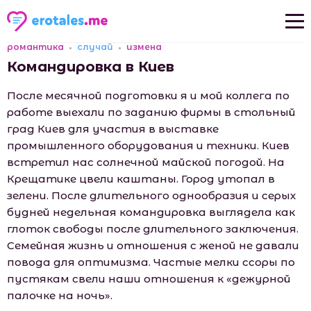
романтика
случай
измена
Новые рассказы
Командировка в Киев
Популярные рассказы
После месячной подготовки я и мой коллега по
работе выехали по заданию фирмы в стольный
град Киев для участия в выставке
промышленного оборудования и техники. Киев
встретил нас солнечной майской погодой. На
Крещатике цвели каштаны. Город утопал в
зелени. После длительного однообразия и серых
будней недельная командировка выглядела как
глоток свободы после длительного заключения.
Семейная жизнь и отношения с женой не давали
повода для оптимизма. Частые мелки ссоры по
пустякам свели наши отношения к «дежурной
палочке на ночь».