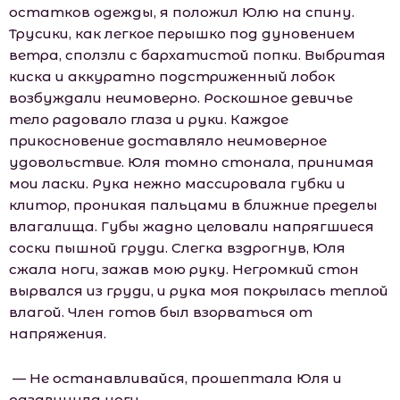
остатков одежды, я положил Юлю на спину.
Трусики, как легкое перышко под дуновением
ветра, сползли с бархатистой попки. Выбритая
киска и аккуратно подстриженный лобок
возбуждали неимоверно. Роскошное девичье
тело радовало глаза и руки. Каждое
прикосновение доставляло неимоверное
удовольствие. Юля томно стонала, принимая
мои ласки. Рука нежно массировала губки и
клитор, проникая пальцами в ближние пределы
влагалища. Губы жадно целовали напрягшиеся
соски пышной груди. Слегка вздрогнув, Юля
сжала ноги, зажав мою руку. Негромкий стон
вырвался из груди, и рука моя покрылась теплой
влагой. Член готов был взорваться от
напряжения.
— Не останавливайся, прошептала Юля и
раздвинула ноги.