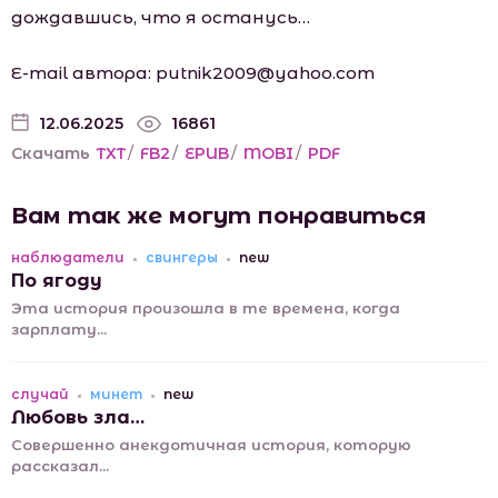
дождавшись, что я останусь…
Е-mаil автора: putnik2009@yаhоо.cоm
12.06.2025
16861
Скачать
TXT
/
FB2
/
EPUB
/
MOBI
/
PDF
Вам так же могут понравиться
наблюдатели
свингеры
new
По ягоду
Эта история произошла в те времена, когда
зарплату...
случай
минет
new
Любовь зла…
Совершенно анекдотичная история, которую
рассказал...