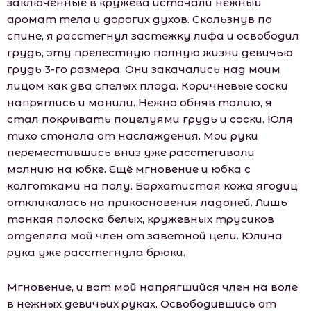
заключенные в кружева источали нежный
аромат тела и дорогих духов. Скользнув по
спине, я расстегнул застежку лифа и освободил
грудь, эту прелестную полную жизни девичью
грудь 3-го размера. Они закачались над моим
лицом как два спелых плода. Коричневые соски
напряглись и манили. Нежно обняв талию, я
стал покрывать поцелуями грудь и соски. Юля
тихо стонала от наслаждения. Мои руки
переместившись вниз уже расстегивали
молнию на юбке. Ещё мгновение и юбка с
колготками на полу. Бархатистая кожа ягодиц
откликалась на прикосновения ладоней. Лишь
тонкая полоска белых, кружевных трусиков
отделяла мой член от заветной цели. Юлина
рука уже расстегнула брюки.
Мгновение, и вот мой напрягшийся член на воле
в нежных девичьих руках. Освободившись от