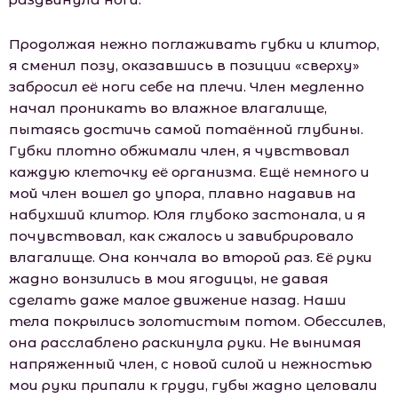
Продолжая нежно поглаживать губки и клитор,
я сменил позу, оказавшись в позиции «сверху»
забросил её ноги себе на плечи. Член медленно
начал проникать во влажное влагалище,
пытаясь достичь самой потаённой глубины.
Губки плотно обжимали член, я чувствовал
каждую клеточку её организма. Ещё немного и
мой член вошел до упора, плавно надавив на
набухший клитор. Юля глубоко застонала, и я
почувствовал, как сжалось и завибрировало
влагалище. Она кончала во второй раз. Её руки
жадно вонзились в мои ягодицы, не давая
сделать даже малое движение назад. Наши
тела покрылись золотистым потом. Обессилев,
она расслаблено раскинула руки. Не вынимая
напряженный член, с новой силой и нежностью
мои руки припали к груди, губы жадно целовали