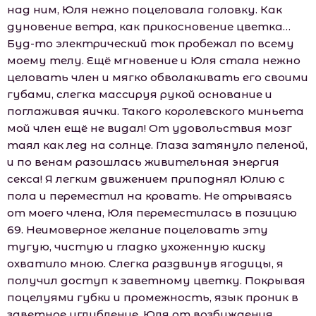
над ним, Юля нежно поцеловала головку. Как
дуновение ветра, как прикосновение цветка…
Буд-то электрический ток пробежал по всему
моему телу. Ещё мгновение и Юля стала нежно
целовать член и мягко обволакивать его своими
губами, слегка массируя рукой основание и
поглаживая яички. Такого королевского миньета
мой член ещё не видал! От удовольствия мозг
таял как лед на солнце. Глаза затянуло пеленой,
и по венам разошлась живительная энергия
секса! Я легким движением приподнял Юлию с
пола и переместил на кровать. Не отрываясь
от моего члена, Юля переместилась в позицию
69. Неимоверное желание поцеловать эту
тугую, чистую и гладко ухоженную киску
охватило мною. Слегка раздвинув ягодицы, я
получил доступ к заветному цветку. Покрывая
поцелуями губки и промежность, язык проник в
заветное углубление. Юля от возбуждения