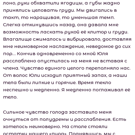
лоно, руки обхватили ягодицы, а губы жадно
принялись целовать груди. Мы двигались в
такт, то наращивая, то уменьшая темп.
Слегка откинувшись назад, она давала мне
возможность ласкать рукой её клитор и груди.
Влагалище сжималось и вибрировало, доставляя
мне неимоверное наслаждение, неведомое до сих
пор… Кончив одновременно со мной Юля
расслаблено опустилась на меня не вставая с
члена. Чувство единого целого переполняло нас.
От волос Юли исходил приятный запах, а наши
тела были липкие и горячие. Время текло
неспешно и медленно. Я медленно поглаживал её
тело.
Сильное чувство голода заставило меня
очнуться от полудремы и расслабления. Есть
хотелось неимоверно. На столе стояли
остатки нашего «пира». Поднявшись, мы с