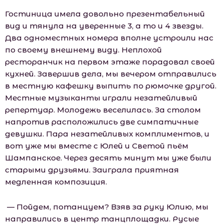
Гостиница имела довольно презентабельный
вид и тянула на уверенные 3, а то и 4 звезды.
Два одноместных номера вполне устроили нас
по своему внешнему виду. Неплохой
ресторанчик на первом этаже порадовал своей
кухней. Завершив дела, мы вечером отправились
в местную кафешку выпить по рюмочке другой.
Местные музыканты играли незатейливый
репертуар. Молодежь веселилась. За столом
напротив расположились две симпатичные
девушки. Пара незатейливых комплиментов, и
вот уже мы вместе с Юлей и Светой пьём
Шампанское. Через десять минут мы уже были
старыми друзьями. Заиграла приятная
медленная композиция.
— Пойдем, потанцуем? Взяв за руку Юлию, мы
направились в центр танцплощадки. Русые