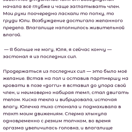
начала всё глубже и чаще заглатывать член.
Мои руки поочередно ласкали то попку, то
груди Юли. Возбуждение достигало желанного
предела. Влагалище наполнилось живительной
влагой.
— Я больше не могу, Юля, я сейчас кончу —
застонал я из последних сил.
Продержаться из последних сил — это было моё
желание. Встав на пол и оставив партнершу на
кровати в позе «догги» я вставил до упора свой
член, и неимоверно набирая темп, стал двигать
телом. Киска текла и вибрировала, источая
влагу. Юлечка тихо стонала и подмахивала в
такт моим движениям. Сперма хлынула
одновременно с резким толчком, во время
оргазма увеличилась головка, и влагалище