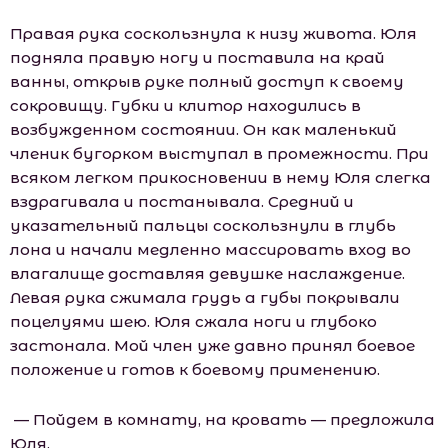
Правая рука соскользнула к низу живота. Юля
подняла правую ногу и поставила на край
ванны, открыв руке полный доступ к своему
сокровищу. Губки и клитор находились в
возбужденном состоянии. Он как маленький
членик бугорком выступал в промежности. При
всяком легком прикосновении в нему Юля слегка
вздрагивала и постанывала. Средний и
указательный пальцы соскользнули в глубь
лона и начали медленно массировать вход во
влагалище доставляя девушке наслаждение.
Левая рука сжимала грудь а губы покрывали
поцелуями шею. Юля сжала ноги и глубоко
застонала. Мой член уже давно принял боевое
положение и готов к боевому применению.
— Пойдем в комнату, на кровать — предложила
Юля.