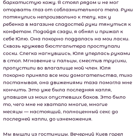
бархатистую кожу. Я стоял рядом и не мог
оторвать глаз от соблазнительного тела. Руки
потянулись непроизвольно к телу, как у
ребенка в магазине сладостей руки тянуться к
конфетам. Подойдя сзади, я обнял и прижал к
себе Юлю. Она покорно поддалась на мои ласки.
Сквозь кружева бюстгальтера проступали
соски. Слегка нагнувшись, Юля уперлась руками
в стол. Мгновение и пальцы, сместив трусики,
пропустили во влагалище мой член. Юля
покорно приняла все мои домогательства, тихо
постанывая, она движениями таза помогла мне
кончить. Это уже была последняя капля,
упавшая из моих опустевших баков. Это было
то, чего мне не хватало многие, многие
месяцы — настоящий, полноценный секс до
последней капли, до изнеможения.
Мы вышли из гостиницы. Вечерний Киев горел