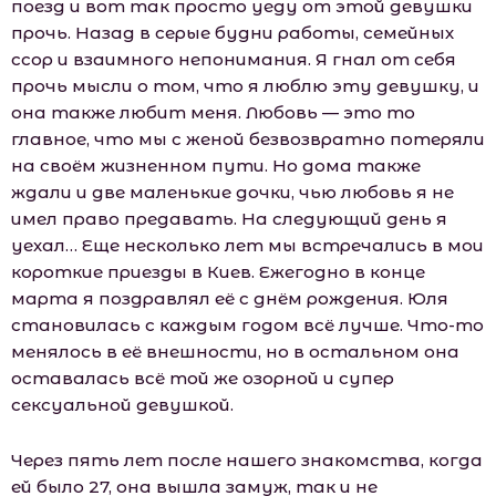
поезд и вот так просто уеду от этой девушки
прочь. Назад в серые будни работы, семейных
ссор и взаимного непонимания. Я гнал от себя
прочь мысли о том, что я люблю эту девушку, и
она также любит меня. Любовь — это то
главное, что мы с женой безвозвратно потеряли
на своём жизненном пути. Но дома также
ждали и две маленькие дочки, чью любовь я не
имел право предавать. На следующий день я
уехал… Еще несколько лет мы встречались в мои
короткие приезды в Киев. Ежегодно в конце
марта я поздравлял её с днём рождения. Юля
становилась с каждым годом всё лучше. Что-то
менялось в её внешности, но в остальном она
оставалась всё той же озорной и супер
сексуальной девушкой.
Через пять лет после нашего знакомства, когда
ей было 27, она вышла замуж, так и не