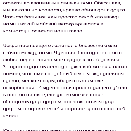
ответило взаимными движениями. Обессилев,
мы лежали на кровати, крепко обняв друг друга.
Что-то большее, чем просто секс было между
нами. Легкий майский ветер врывался в
комнату и освежал наши тела.
Искра настоящего желания и близости была
сейчас между нами. Чувство благодарности и
любви переполняло моё сердце к этой девочке.
За одиннадцать лет супружеской жизни я плохо
помню, что имел подобный секс. Каждодневная
суета, мелкие ссоры, обиды и взаимные
оскорбления, обыденность происходящего убили
в нас то тонкое, еле уловимое желание
обладать друг другом, наслаждаться друг
другом, отдавать себя партнеру до последней
капли.
Юля смотрела на меня широко раскрытыми