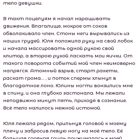
тело девушки.
В такт поцелуям я начал наращивать
движения. Влагалище, мокрое от соков
обволакивало член. Стоны неги вырывались из
наших грудей. Юля положила руку на свой лобок
и начала массировать одной рукою свой
клитор, а второю рукой ласкать мои яички. От
такого поворота событий мой член неимоверно
напрягся. Атомный взрыв, старт ракеты,
раскат грома… , и поток спермы хлынул в
благодатное лоно. Юлины ногти вонзились мне
в спину, и она глубоко застонала. Мы лежали
неподвижно минут пять, приходя в сознание.
Всё тело налилось нежной истомой.
Юля лежала рядом, прильнув головой к моему
плечу и забросив левую ногу на моё тело. Её
большая горячая грудь прижималась к моей