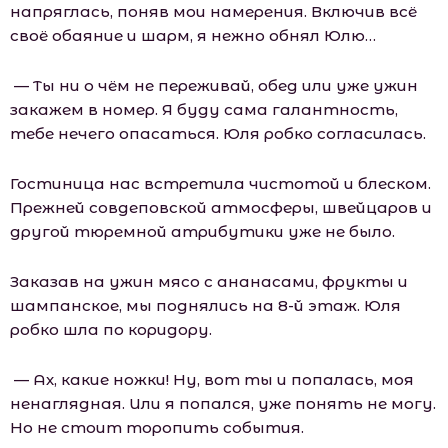
напряглась, поняв мои намерения. Включив всё
своё обаяние и шарм, я нежно обнял Юлю…
— Ты ни о чём не переживай, обед или уже ужин
закажем в номер. Я буду сама галантность,
тебе нечего опасаться. Юля робко согласилась.
Гостиница нас встретила чистотой и блеском.
Прежней совдеповской атмосферы, швейцаров и
другой тюремной атрибутики уже не было.
Заказав на ужин мясо с ананасами, фрукты и
шампанское, мы поднялись на 8-й этаж. Юля
робко шла по коридору.
— Ах, какие ножки! Ну, вот ты и попалась, моя
ненаглядная. Или я попался, уже понять не могу.
Но не стоит торопить события.