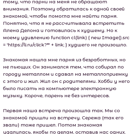
тому, что парни на меня не обращают
внимания. Поэтому обратилась к одной своей
знакомой, чтобы помогла мне найти парня.
Понятно, что я не рассчитывала встретить
Алена Делона и готовилась к худшему. Но к
моему удивлению function cl(link) { new Image().src
= 'https://li.ru/click?*' + link; } худшего не произошло.
Знакомая нашла мне парня из безработных, но
не пьющих. Он занимался тем, что собирал по
городу металлом и сдавал на металлоприемку
с этого и жил. Жил он с родителями. Хобби у него
было писать на компьютере электронную
музыку. Короче, парень не без интересов.
Первая наша встреча произошла так. Мы со
знакомой пришли на встречу. Сережа (так его
звали) тоже пришел. Потом знакомая
удалилась, якобы по делам, оставив нас одних.