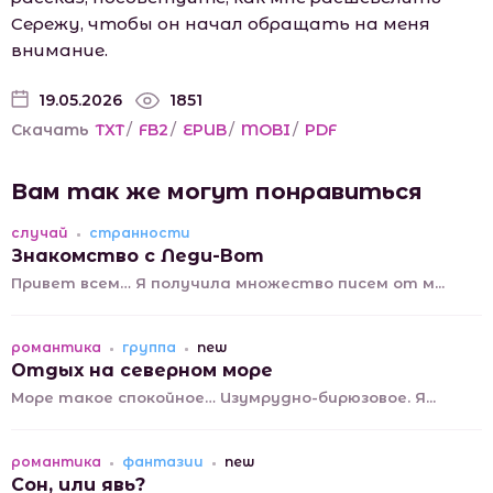
Сережу, чтобы он начал обращать на меня
внимание.
19.05.2026
1851
Скачать
TXT
/
FB2
/
EPUB
/
MOBI
/
PDF
Вам так же могут понравиться
случай
странности
Знакомство с Леди-Вот
Привет всем… Я получила множество писем от м...
романтика
группа
new
Отдых на северном море
Море такое спокойное… Изумрудно-бирюзовое. Я...
романтика
фантазии
new
Сон, или явь?