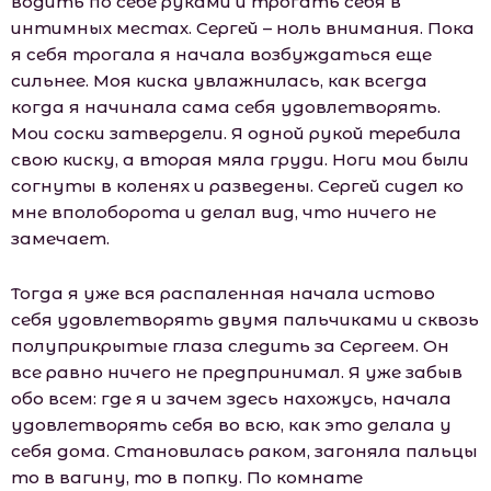
водить по себе руками и трогать себя в
интимных местах. Сергей – ноль внимания. Пока
я себя трогала я начала возбуждаться еще
сильнее. Моя киска увлажнилась, как всегда
когда я начинала сама себя удовлетворять.
Мои соски затвердели. Я одной рукой теребила
свою киску, а вторая мяла груди. Ноги мои были
согнуты в коленях и разведены. Сергей сидел ко
мне вполоборота и делал вид, что ничего не
замечает.
Тогда я уже вся распаленная начала истово
себя удовлетворять двумя пальчиками и сквозь
полуприкрытые глаза следить за Сергеем. Он
все равно ничего не предпринимал. Я уже забыв
обо всем: где я и зачем здесь нахожусь, начала
удовлетворять себя во всю, как это делала у
себя дома. Становилась раком, загоняла пальцы
то в вагину, то в попку. По комнате