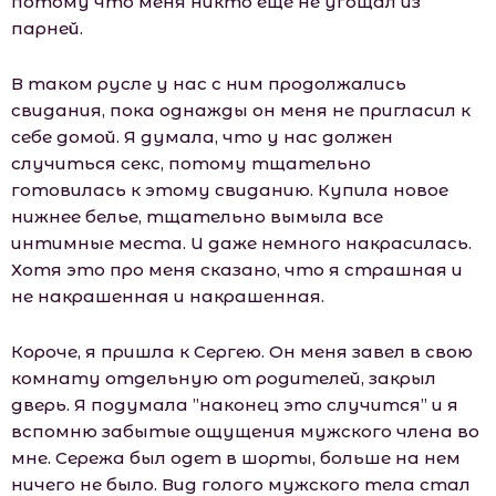
потому что меня никто еще не угощал из
парней.
В таком русле у нас с ним продолжались
свидания, пока однажды он меня не пригласил к
себе домой. Я думала, что у нас должен
случиться секс, потому тщательно
готовилась к этому свиданию. Купила новое
нижнее белье, тщательно вымыла все
интимные места. И даже немного накрасилась.
Хотя это про меня сказано, что я страшная и
не накрашенная и накрашенная.
Короче, я пришла к Сергею. Он меня завел в свою
комнату отдельную от родителей, закрыл
дверь. Я подумала ”наконец это случится” и я
вспомню забытые ощущения мужского члена во
мне. Сережа был одет в шорты, больше на нем
ничего не было. Вид голого мужского тела стал