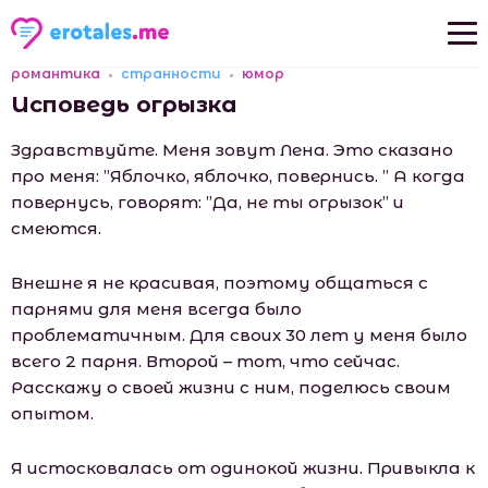
романтика
странности
юмор
Новые рассказы
Исповедь огрызка
Популярные рассказы
Здравствуйте. Меня зовут Лена. Это сказано
про меня: ”Яблочко, яблочко, повернись. ” А когда
повернусь, говорят: ”Да, не ты огрызок” и
смеются.
Внешне я не красивая, поэтому общаться с
парнями для меня всегда было
проблематичным. Для своих 30 лет у меня было
всего 2 парня. Второй – тот, что сейчас.
Расскажу о своей жизни с ним, поделюсь своим
опытом.
Я истосковалась от одинокой жизни. Привыкла к