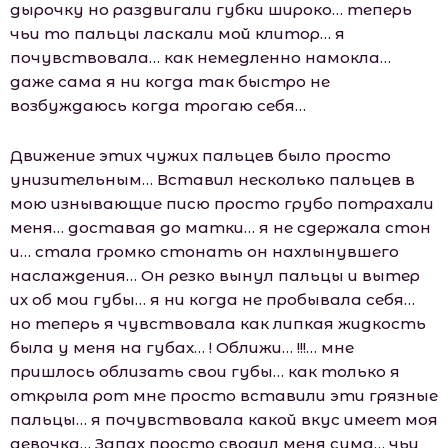
дырочку но раздвигали губки широко… теперь
чьи то пальцы ласкали мой клитор… я
почувствовала… как немедленно намокла…
даже сама я ни когда так быстро не
возбуждаюсь когда трогаю себя…
Движение этих чужих пальцев было просто
унизительным… Вставил несколько пальцев в
мою изнывающие писю просто грубо потрахали
меня… доставая до матки… я не сдержала стон
и… стала громко стонать он нахлынувшего
наслаждения… Он резко вынул пальцы и вытер
их об мои губы… я ни когда не пробывала себя…
но теперь я чувствовала как липкая жидкость
была у меня на губах… ! Оближи… !!!… мне
пришлось облизать свои губы… как только я
открыла рот мне просто вставили эти грязные
пальцы… я почувствовала какой вкус имеет моя
девочка… Запах просто сводил меня сума… чьи