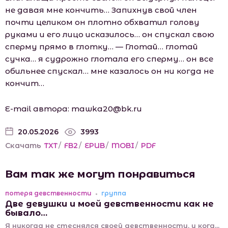
не давая мне кончить… Запихнув свой член
почти целиком он плотно обхватил голову
руками и его лицо исказилось… он спускал свою
сперму прямо в глотку… — Глотай… глотай
сучка… я судрожно глотала его сперму… он все
обильнее спускал… мне казалось он ни когда не
кончит…
Е-mаil автора: mаwkа20@bk.ru
20.05.2026
3993
Скачать
TXT
/
FB2
/
EPUB
/
MOBI
/
PDF
Вам так же могут понравиться
потеря девственности
группа
Две девушки и моей девственности как не
бывало…
Я никогда не стеснялся своей девственности, и когд...