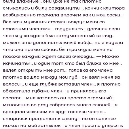
были влажные… они уже не так плотно
смыкались и были раздвинуты… кончик клитора
возбужденно торчала впрочем как и мои соски…
Все эти мужчины стояли вокруг меня со
стоячими членами… трудились… дрочили свои
члены у каждого был затуманенный взгляд…
может это дополнительный кайф… но я видела
что они прямо сейчас бы трахнули меня но
похоже каждый ждет своей очереди… — Можно
начинать!… и один тот кто был ближе ко мне…
велел открыть мне рот… головка его члена
плотно вошла между мои губ… он взял меня за
волосы… и еще глубже вставил член… я плотно
обхватила губами член… и принялась его
сосать… мне казалось он просто огромный…
мгновенно во рту собралось много слюней… я
вращала язычком во круг головки члена…
стараясь проглотить слюну… но он сильнее
нажал на мой затылок… и член просто уперся в