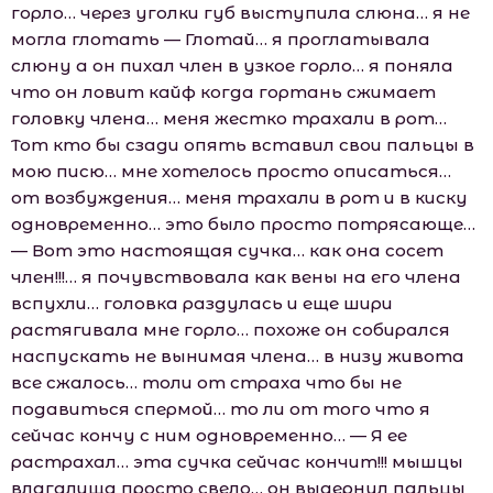
горло… через уголки губ выступила слюна… я не
могла глотать — Глотай… я проглатывала
слюну а он пихал член в узкое горло… я поняла
что он ловит кайф когда гортань сжимает
головку члена… меня жестко трахали в рот…
Тот кто бы сзади опять вставил свои пальцы в
мою писю… мне хотелось просто описаться…
от возбуждения… меня трахали в рот и в киску
одновременно… это было просто потрясающе…
— Вот это настоящая сучка… как она сосет
член!!!… я почувствовала как вены на его члена
вспухли… головка раздулась и еще шири
растягивала мне горло… похоже он собирался
наспускать не вынимая члена… в низу живота
все сжалось… толи от страха что бы не
подавиться спермой… то ли от того что я
сейчас кончу с ним одновременно… — Я ее
растрахал… эта сучка сейчас кончит!!! мышцы
влагалища просто свело… он выдернул пальцы