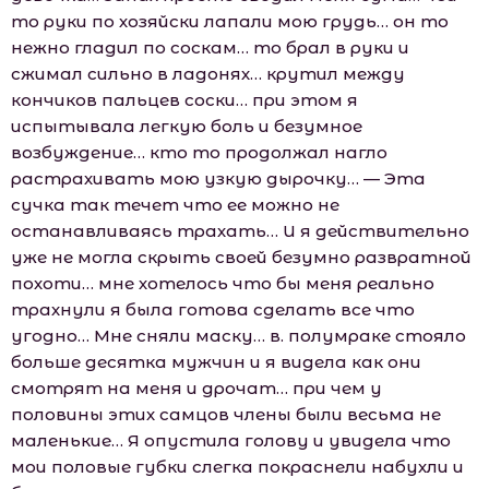
то руки по хозяйски лапали мою грудь… он то
нежно гладил по соскам… то брал в руки и
сжимал сильно в ладонях… крутил между
кончиков пальцев соски… при этом я
испытывала легкую боль и безумное
возбуждение… кто то продолжал нагло
растрахивать мою узкую дырочку… — Эта
сучка так течет что ее можно не
останавливаясь трахать… И я действительно
уже не могла скрыть своей безумно развратной
похоти… мне хотелось что бы меня реально
трахнули я была готова сделать все что
угодно… Мне сняли маску… в. полумраке стояло
больше десятка мужчин и я видела как они
смотрят на меня и дрочат… при чем у
половины этих самцов члены были весьма не
маленькие… Я опустила голову и увидела что
мои половые губки слегка покраснели набухли и