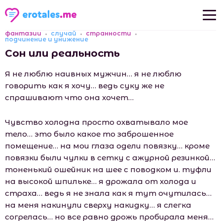
фантазии
случай
странности
Новые рассказы
подчинение и унижение
Сон или реальность
Популярные рассказы
Я не люблю наивных мужчин… я не люблю
говорить как я хочу… ведь суку же не
спрашивают что она хочет…
Чувство холодна просто охватывало мое
тело… это было какое то заброшенное
помещение… на мои глаза одели повязку… кроме
повязки были чулки в сетку с ажурной резинкой…
тоненький ошейник на шее с поводком и. туфли
на высокой шпильке… я дрожала от холода и
страха… ведь я не знала как я тут очутилась…
на меня накинули сверху накидку… я слегка
согрелась… но все равно дрожь пробирала меня…