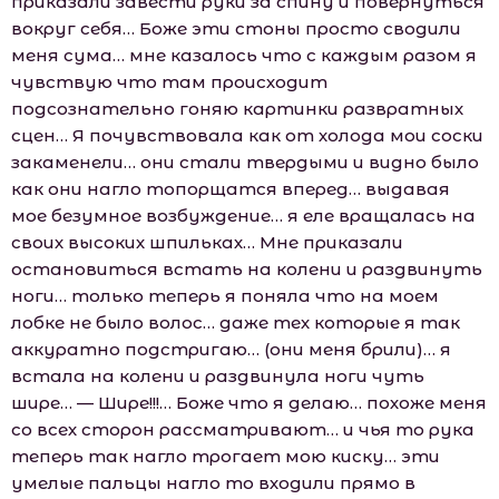
приказали завести руки за спину и повернуться
вокруг себя… Боже эти стоны просто сводили
меня сума… мне казалось что с каждым разом я
чувствую что там происходит
подсознательно гоняю картинки развратных
сцен… Я почувствовала как от холода мои соски
закаменели… они стали твердыми и видно было
как они нагло топорщатся вперед… выдавая
мое безумное возбуждение… я еле вращалась на
своих высоких шпильках… Мне приказали
остановиться встать на колени и раздвинуть
ноги… только теперь я поняла что на моем
лобке не было волос… даже тех которые я так
аккуратно подстригаю… (они меня брили)… я
встала на колени и раздвинула ноги чуть
шире… — Шире!!!… Боже что я делаю… похоже меня
со всех сторон рассматривают… и чья то рука
теперь так нагло трогает мою киску… эти
умелые пальцы нагло то входили прямо в