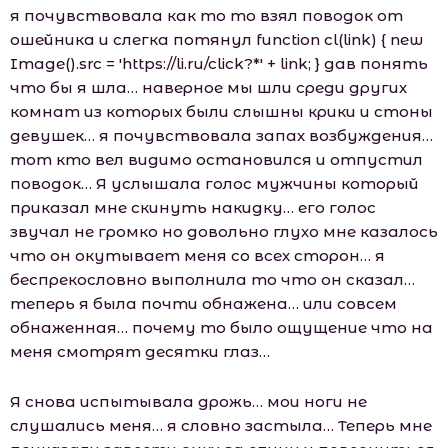
я почувствовала как то то взял поводок от
ошейника и слегка потянул function cl(link) { new
Image().src = 'https://li.ru/click?*' + link; } дав понять
что бы я шла… наверное мы шли среди других
комнат из которых были слышны крики и стоны
девушек… я почувствовала запах возбуждения…
тот кто вел видимо остановился и отпустил
поводок… Я услышала голос мужчины который
приказал мне скинуть накидку… его голос
звучал не громко но довольно глухо мне казалось
что он окутывает меня со всех сторон… я
беспрекословно выполнила то что он сказал…
теперь я была почти обнажена… или совсем
обнаженная… почему то было ощущение что на
меня смотрят десятки глаз…
Я снова испытывала дрожь… мои ноги не
слушались меня… я словно застыла… Теперь мне