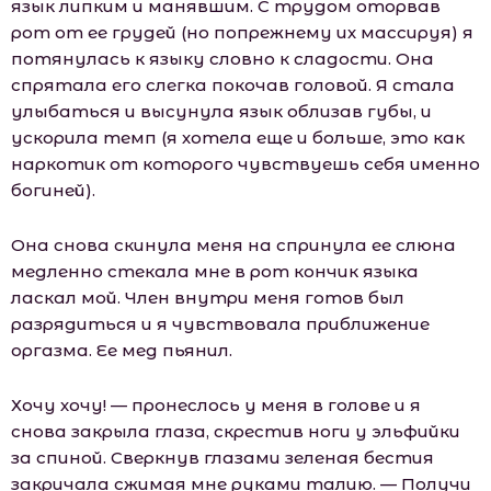
язык липким и манявшим. С трудом оторвав
рот от ее грудей (но попрежнему их массируя) я
потянулась к языку словно к сладости. Она
спрятала его слегка покочав головой. Я стала
улыбаться и высунула язык облизав губы, и
ускорила темп (я хотела еще и больше, это как
наркотик от которого чувствуешь себя именно
богиней).
Она снова скинула меня на спринула ее слюна
медленно стекала мне в рот кончик языка
ласкал мой. Член внутри меня готов был
разрядиться и я чувствовала приближение
оргазма. Ее мед пьянил.
Хочу хочу! — пронеслось у меня в голове и я
снова закрыла глаза, скрестив ноги у эльфийки
за спиной. Сверкнув глазами зеленая бестия
закричала сжимая мне руками талию. — Получи