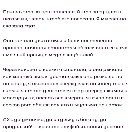
Приняв это за приглашение, Анта засунула в
него язык, желая, чтоб его пососали. Я мысленно
сказала «да».
Она начала двигаться и боль постепенно
прошла, начиная стонать я обсасывала ее язык
имевший привкус меда с клубникой.
Через какое-то время я стонала, а она рычала
как хищный зверь. достав язык она резко легла
на спину, я оказалась сверху взяв наконец-то ее
сиськи я стала двигаться взад вперед сжимая и
массируя их, послав все к черту я взяла один из
сосков рот облизывая его и мурлыча при этом.
АХ… да умничка, да из девку в богину, да
продолжай! — кричала эльфийка. снова достав