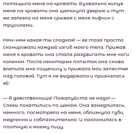
потащила меня на кровать. Буквально кинув
меня на кровать она щелкнула дверью и тут
же залезла на меня срывая с меня лифчик с
трусиками.
Ням-ням какая ты сладкая! — ее глаза просто
сканировали каждый изгиб моего тела. Прижав
меня к кровати она стала раздвигать мне ноги
коленом. После некоторых попыток она снова
влепила мне пощечину и прижала мои запястья
над головой. Тут я не выдержала и призналась
ей:
— Я девственница! Пожалуйста не надо! —
Слезы покатились по щекам. Она замедлилась,
немного, посмотрела на меня, облизнула губи,
медленно и соблазнительно. И наклонилась в
плотную к моему лицу.