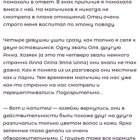
помахали в ответ. В знак приличия я помахала
вмесе с ней. На мaльчиков я никогда не
смотрела в плане отношений Отец очень
строго меня воспитал по этому поводу.
Четыре девушки ушли сразу, как только я селя к
двум оставшимся. Одну звали Оля, другую
Анна. Хозяек (а это те четверо звали немного
странно Алла Олла Элла Илла) они знали не так
давно. Как я поняла из их разговора они местные
как и парни. Тем временем мaльчики на нас уже
как-то странно на нас смотрели и
перешептывались. Подозрительно…
— Вот и напитки! — хозяйки вернулись, они в
действительности были похоже друг на друга
различались только цветом волос и кожи. Ярко
зеленные глаза делали их очень
обворожительными. С грудью тоже все нормуль