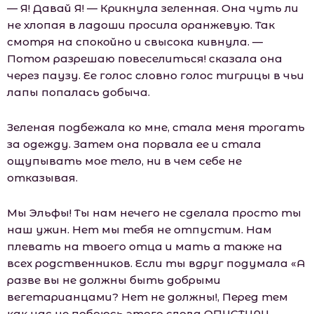
— Я! Давай Я! — Крикнула зеленная. Она чуть ли
не хлопая в ладоши просила оранжевую. Так
смотря на спокойно и свысока кивнула. —
Потом разрешаю повеселиться! сказала она
через паузу. Ее голос словно голос тигрицы в чьи
лапы попалась добыча.
Зеленая подбежала ко мне, стала меня трогать
за одежду. Затем она порвала ее и стала
ощупывать мое тело, ни в чем себе не
отказывая.
Мы Эльфы! Ты нам нечего не сделала просто ты
наш ужин. Нет мы тебя не отпустим. Нам
плевать на твоего отца и мать а также на
всех родственников. Если ты вдруг подумала «А
разве вы не должны быть добрыми
вегетарианцами? Нет не должны!, Перед тем
как нас не побоюсь этого слова ОПУСТИЛИ