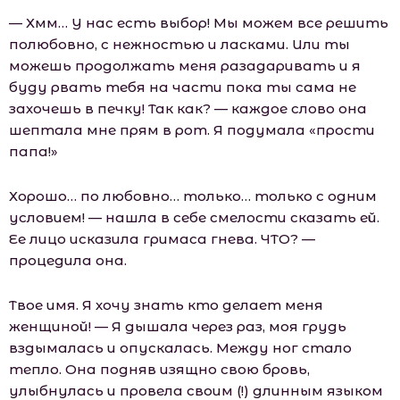
— Хмм… У нас есть выбор! Мы можем все решить
полюбовно, с нежностью и ласками. Или ты
можешь продолжать меня разадаривать и я
буду рвать тебя на части пока ты сама не
захочешь в печку! Так как? — каждое слово она
шептала мне прям в рот. Я подумала «прости
папа!»
Хорошо… по любовно… только… только с одним
условием! — нашла в себе смелости сказать ей.
Ее лицо исказила гримаса гнева. ЧТО? —
процедила она.
Твое имя. Я хочу знать кто делает меня
женщиной! — Я дышала через раз, моя грудь
вздымалась и опускалась. Между ног стало
тепло. Она подняв изящно свою бровь,
улыбнулась и провела своим (!) длинным языком