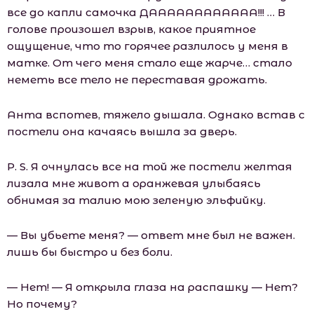
все до капли самочка ДАААААААААААА!!! … В
голове произошел взрыв, какое приятное
ощущение, что то горячее разлилось у меня в
матке. От чего меня стало еще жарче… стало
неметь все тело не переставая дрожать.
Анта вспотев, тяжело дышала. Однако встав с
постели она качаясь вышла за дверь.
P. S. Я очнулась все на той же постели желтая
лизала мне живот а оранжевая улыбаясь
обнимая за талию мою зеленую эльфийку.
— Вы убьете меня? — ответ мне был не важен.
лишь бы быстро и без боли.
— Нет! — Я открыла глаза на распашку — Нет?
Но почему?