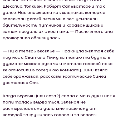
Шекспир, Толкиен, Роберт Сальваторе и так
далее. Нас описывали как хищников которые
завлекали детей песнями в лес, усыпляли
бдительность путников и караванщиков и
затем поедали их с костями. — После этого она
прожорливо облизнулась.
— Ну а теперь веселье! — Пракнула желтая себе
под нос и Сватила Анну за талию та будто в
дурмане махала руками и мотала головой пока
ее относили в соседнюю комнату. Зину взяла
себе оранжевая. рассказы эротические Синей
досталась Оля.
Когда веревки (или лоза?) спала с моих рук и ног я
попыталась вырваться. Зеленая не
растерялась она дала мне пощечину от
которой закружилась голова и за волосы