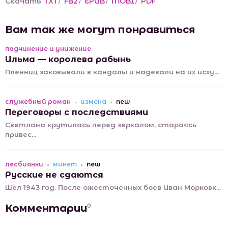
Скачать
TXT
/
FB2
/
EPUB
/
MOBI
/
PDF
Вам так же могут понравиться
подчинение и унижение
Ильма — королева рабынь
Пленниц заковывали в кандалы и надевали на их исху...
служебный роман
измена
new
Переговоры с последствиями
Светлана крутилась перед зеркалом, стараясь
привес...
лесбиянки
минет
new
Русские не сдаются
Шел 1943 год. После ожесточенных боев Иван Морковк...
Комментарии
0