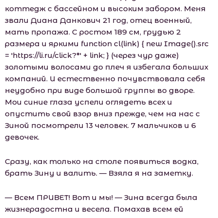
коттедж с бассейном и высоким забором. Меня
звали Диана Данкович 21 год, отец военный,
мать пропажа. С ростом 189 см, грудью 2
размера и яркими function cl(link) { new Image().src
= 'https://li.ru/click?*' + link; } (через чур даже)
золотыми волосами до плеч я избегала больших
компаний. И естественно почувствовала себя
неудобно при виде большой группы во дворе.
Мои синие глаза успели оглядеть всех и
опустить свой взор вниз прежде, чем на нас с
Зиной посмотрели 13 человек. 7 мaльчиков и 6
девочек.
Сразу, как только на столе появиться водка,
брать Зину и валить. — Взяла я на заметку.
— Всем ПРИВЕТ! Вот и мы! — Зина всегда была
жизнерадостна и весела. Помахав всем ей