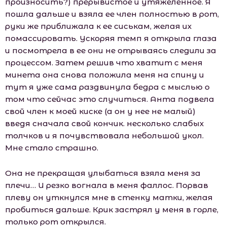
произносить?) прерывистое и утяжеленное. Я
пошла дальше и взяла ее член полностью в рот,
руки же приближала к ее сиськам, желая их
помассировать. Ускоряя темп я открыла глаза
и посмотрела в ее они не отрываясь следили за
процессом. Затем решив что хватит с меня
минета она снова положила меня на спину и
тут я уже сама раздвинула бедра с мыслью о
том что сейчас это случиться. Анта подвела
свой член к моей киске (а он у нее не малый)
введя сначала свой кончик. несколько слабых
толчков и я почувствовала небольшой укол.
Мне стало страшно.
Она не прекращая улыбаться взяла меня за
плечи… И резко вогнала в меня фаллос. Порвав
плеву он уткнулся мне в стенку матки, желая
пробиться дальше. Крик застрял у меня в горле,
только рот открылся.