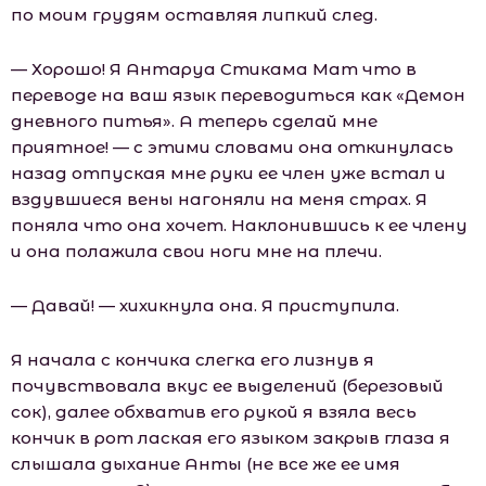
по моим грудям оставляя липкий след.
— Хорошо! Я Антаруа Стикама Мат что в
переводе на ваш язык переводиться как «Демон
дневного питья». А теперь сделай мне
приятное! — с этими словами она откинулась
назад отпуская мне руки ее член уже встал и
вздувшиеся вены нагоняли на меня страх. Я
поняла что она хочет. Наклонившись к ее члену
и она полажила свои ноги мне на плечи.
— Давай! — хихикнула она. Я приступила.
Я начала с кончика слегка его лизнув я
почувствовала вкус ее выделений (березовый
сок), далее обхватив его рукой я взяла весь
кончик в рот лаская его языком закрыв глаза я
слышала дыхание Анты (не все же ее имя