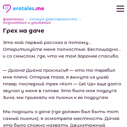
фантазии
потеря девственности
Новые рассказы
подчинение и унижение
Грех на даче
Популярные рассказы
Это мой первый рассказ а потому…
Откритикуйте меня полностью. Беспощадно…
и со смыслом, где, что не так! Заранее спасибо.
— Диана! Диана проснись!!! — кто то теребил
мне плечо. Открыв глаза, я вынула из ушей
плеер, последний трек «Kоrn — Gеt Up» еще долго
звучал у меня в голове. Это была моя подруга
Зина, мы приехали на пикник к ее подругам.
Мы подошли к даче (где должен был быть тот
самый пикник), я осмотрела местность. Дачей
это было сложно назвать. Двухэтажный