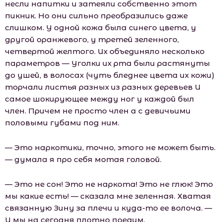
несли напитки и затеяли собственно этот
пикник. Но они сильно преобразились даже
слишком. У одной кожа была синего цвета, у
другой оранжевого, у третей зеленного,
четвертой желтого. Их объединяло несколько
параметров — Уголки их рта были растянуты
до ушей, в волосах (чуть бледнее цвета их кожи)
торчали листья разных из разных деревьев И
самое шокирующее между ног у каждой был
член. Причем не просто член а с девичьими
половыми губами под ним.
— Это наркотики, точно, этого не может быть.
— думала я про себя мотая головой.
— Это не сон! Это не наркота! Это не глюк! Это
мы какие есть! — сказала мне зеленная. Хватая
связанную Зину за плечи и куда-то ее волоча. —
И мы на сегодня плотно поедим.